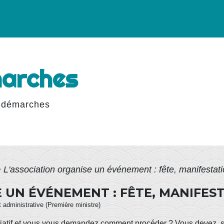
marches
 démarches
>
L'association organise un événement : fête, manifestati
 UN ÉVÉNEMENT : FÊTE, MANIFEST
et administrative (Première ministre)
atif et vous vous demandez comment procéder ? Vous devez, sel