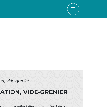
menu
on, vide-grenier
ATION, VIDE-GRENIER
on la manifestation envisagée, faire une