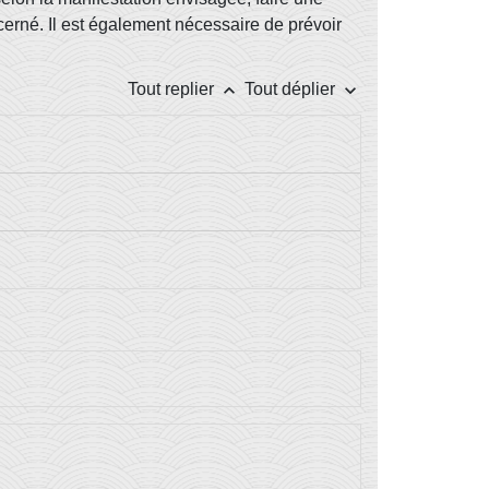
rné. Il est également nécessaire de prévoir
keyboard_arrow_up
keyboard_arrow_down
Tout replier
Tout déplier