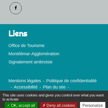
Liens
Office de Tourisme
Montélimar-Agglomération
Signalement ambroisie
Mentions légales
-
Politique de confidentialité
-
Accessibilité
-
Plan du site
-
Gestion des cookies
This site uses cookies and gives you control over what you want
to activate
OK, accept all
Deny all cookies
Personalize
Site créé en partenariat avec Réseau des Communes