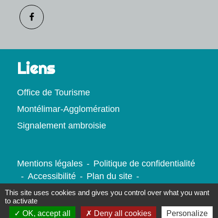
Liens
Office de Tourisme
Montélimar-Agglomération
Signalement ambroisie
Mentions légales
-
Politique de confidentialité
-
Accessibilité
-
Plan du site
-
Gestion des cookies
This site uses cookies and gives you control over what you want
to activate
OK, accept all
Deny all cookies
Personalize
Site créé en partenariat avec Réseau des Communes