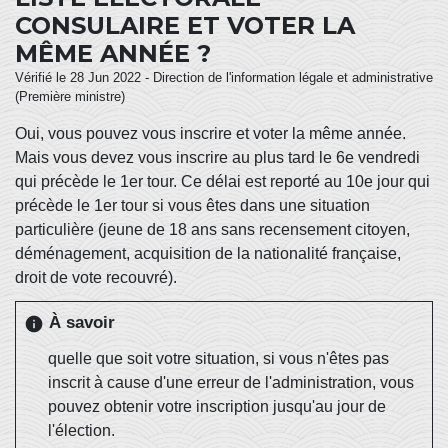
CONSULAIRE ET VOTER LA
MÊME ANNÉE ?
Vérifié le 28 Jun 2022 - Direction de l'information légale et administrative
(Première ministre)
Oui, vous pouvez vous inscrire et voter la même année.
Mais vous devez vous inscrire au plus tard le 6
e
vendredi
qui précède le 1
er
tour. Ce délai est reporté au 10
e
jour qui
précède le 1
er
tour si vous êtes dans une situation
particulière (jeune de 18 ans sans recensement citoyen,
déménagement, acquisition de la nationalité française,
droit de vote recouvré).
À savoir
info
quelle que soit votre situation, si vous n'êtes pas
inscrit à cause d'une erreur de l'administration, vous
pouvez obtenir votre inscription jusqu'au jour de
l'élection.