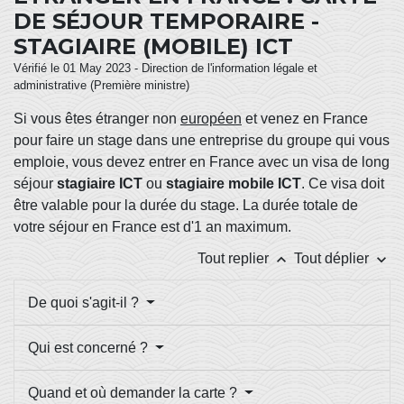
DE SÉJOUR TEMPORAIRE -
STAGIAIRE (MOBILE) ICT
Vérifié le 01 May 2023 - Direction de l'information légale et
administrative (Première ministre)
Si vous êtes étranger non
européen
et venez en France
pour faire un stage dans une entreprise du groupe qui vous
emploie, vous devez entrer en France avec un visa de long
séjour
stagiaire ICT
ou
stagiaire mobile ICT
. Ce visa doit
être valable pour la durée du stage. La durée totale de
votre séjour en France est d'1 an maximum.
keyboard_arrow_up
keyboard_arrow_down
Tout replier
Tout déplier
De quoi s'agit-il ?
Qui est concerné ?
Quand et où demander la carte ?