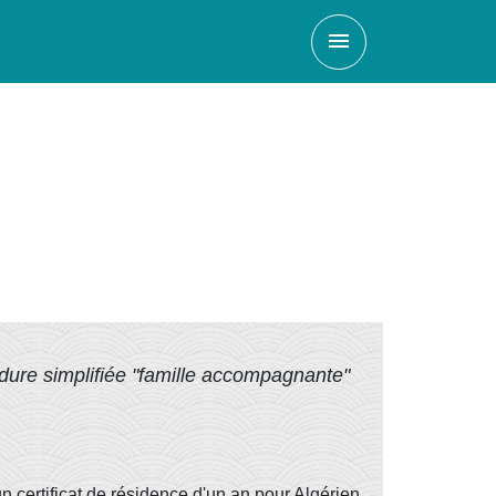
menu
dure simplifiée "famille accompagnante"
 certificat de résidence d'un an pour Algérien