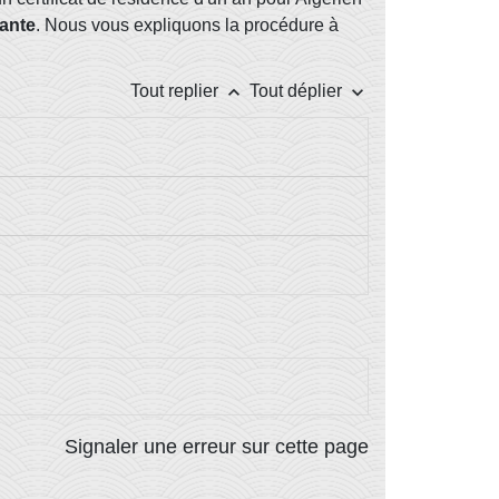
ante
. Nous vous expliquons la procédure à
keyboard_arrow_up
keyboard_arrow_down
Tout replier
Tout déplier
Signaler une erreur sur cette page