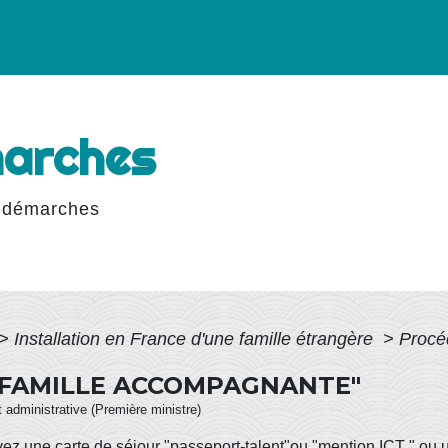
marches
 démarches
>
Installation en France d'une famille étrangère
>
Procé
"FAMILLE ACCOMPAGNANTE"
et administrative (Première ministre)
z une carte de séjour "passeport-talent"ou "mention ICT " ou un