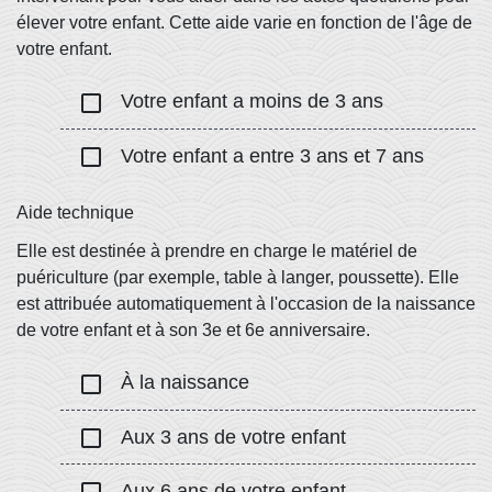
élever votre enfant. Cette aide varie en fonction de l'âge de
votre enfant.
check_box_outline_blank
Votre enfant a moins de 3 ans
check_box_outline_blank
Votre enfant a entre 3 ans et 7 ans
Aide technique
Elle est destinée à prendre en charge le matériel de
puériculture (par exemple, table à langer, poussette). Elle
est attribuée automatiquement à l'occasion de la naissance
de votre enfant et à son 3
e
et 6
e
anniversaire.
check_box_outline_blank
À la naissance
check_box_outline_blank
Aux 3 ans de votre enfant
Aux 6 ans de votre enfant