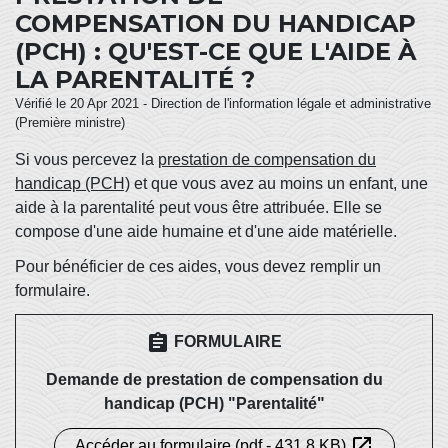
COMPENSATION DU HANDICAP
(PCH) : QU'EST-CE QUE L'AIDE À
LA PARENTALITÉ ?
Vérifié le 20 Apr 2021 - Direction de l'information légale et administrative
(Première ministre)
Si vous percevez la
prestation de compensation du
handicap (PCH)
et que vous avez au moins un enfant, une
aide à la parentalité peut vous être attribuée. Elle se
compose d'une aide humaine et d'une aide matérielle.
Pour bénéficier de ces aides, vous devez remplir un
formulaire.
assignment
FORMULAIRE
Demande de prestation de compensation du
handicap (PCH) "Parentalité"
open_in_new
Accéder au formulaire (pdf - 431.8 KB)