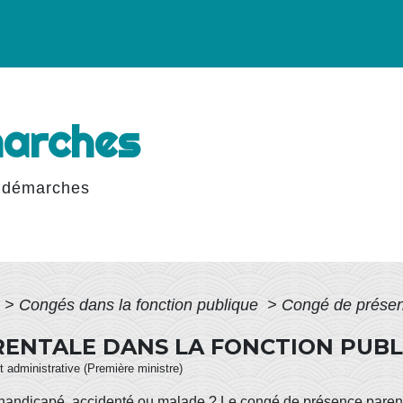
marches
 démarches
>
Congés dans la fonction publique
>
Congé de présenc
RENTALE DANS LA FONCTION PUBL
et administrative (Première ministre)
 handicapé, accidenté ou malade ? Le congé de présence parent