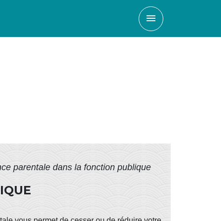
menu
e parentale dans la fonction publique
IQUE
ale vous permet de cesser ou de réduire votre