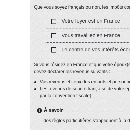
Que vous soyez français ou non, les impôts cons
check_box_outline_blank
Votre foyer est en France
check_box_outline_blank
Vous travaillez en France
check_box_outline_blank
Le centre de vos intérêts éc
Si vous résidez en France et que votre époux(
devez déclarer les revenus suivants :
Vos revenus et ceux des enfants et personne
Les revenus de source française de votre épo
par la convention fiscale)
À savoir
info
des règles particulières s'appliquent à la 