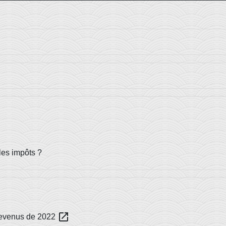
les impôts ?
open_in_new
 revenus de 2022