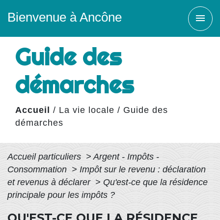
Bienvenue à Ancône
menu
Guide des
démarches
Accueil
/
La vie locale
/
Guide des
démarches
Accueil particuliers
>
Argent - Impôts -
Consommation
>
Impôt sur le revenu : déclaration
et revenus à déclarer
>
Qu'est-ce que la résidence
principale pour les impôts ?
QU'EST-CE QUE LA RÉSIDENCE