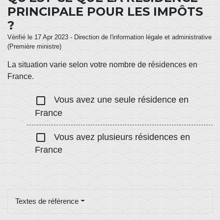
PRINCIPALE POUR LES IMPÔTS
?
Vérifié le 17 Apr 2023 - Direction de l'information légale et administrative
(Première ministre)
La situation varie selon votre nombre de résidences en
France.
check_box_outline_blank
Vous avez une seule résidence en
France
check_box_outline_blank
Vous avez plusieurs résidences en
France
Textes de référence