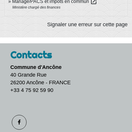
open_in_new
Mariage/PACS et impôts en commun
Ministère chargé des finances
Signaler une erreur sur cette page
Contacts
Commune d'Ancône
40 Grande Rue
26200 Ancône - FRANCE
+33 4 75 92 59 90