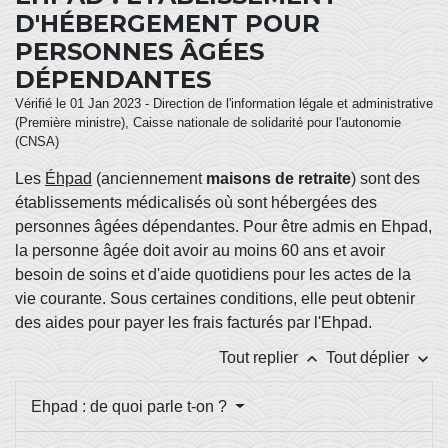
D'HÉBERGEMENT POUR
PERSONNES ÂGÉES
DÉPENDANTES
Vérifié le 01 Jan 2023 - Direction de l'information légale et administrative
(Première ministre), Caisse nationale de solidarité pour l'autonomie
(CNSA)
Les
Éhpad
(anciennement
maisons de retraite
) sont des
établissements médicalisés où sont hébergées des
personnes âgées dépendantes. Pour être admis en Ehpad,
la personne âgée doit avoir au moins 60 ans et avoir
besoin de soins et d'aide quotidiens pour les actes de la
vie courante. Sous certaines conditions, elle peut obtenir
des aides pour payer les frais facturés par l'Ehpad.
keyboard_arrow_up
keyboard_arrow_down
Tout replier
Tout déplier
Ehpad : de quoi parle t-on ?