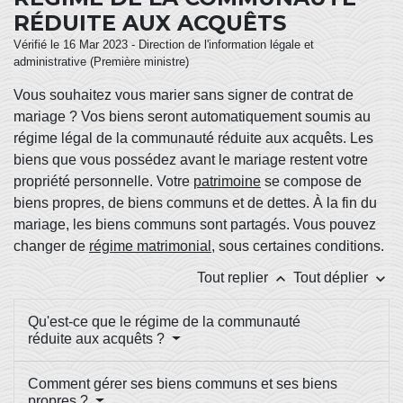
RÉDUITE AUX ACQUÊTS
Vérifié le 16 Mar 2023 - Direction de l'information légale et
administrative (Première ministre)
Vous souhaitez vous marier sans signer de contrat de
mariage ? Vos biens seront automatiquement soumis au
régime légal de la communauté réduite aux acquêts. Les
biens que vous possédez avant le mariage restent votre
propriété personnelle. Votre
patrimoine
se compose de
biens propres, de biens communs et de dettes. À la fin du
mariage, les biens communs sont partagés. Vous pouvez
changer de
régime matrimonial
, sous certaines conditions.
keyboard_arrow_up
keyboard_arrow_down
Tout replier
Tout déplier
Qu'est-ce que le régime de la communauté
réduite aux acquêts ?
Comment gérer ses biens communs et ses biens
propres ?