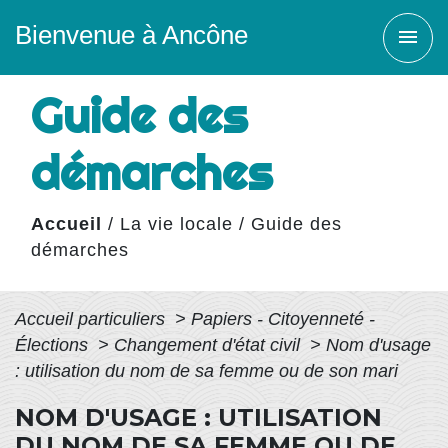
Bienvenue à Ancône
menu
Guide des
démarches
Accueil
/
La vie locale
/
Guide des
démarches
Accueil particuliers
>
Papiers - Citoyenneté -
Élections
>
Changement d'état civil
>
Nom d'usage
: utilisation du nom de sa femme ou de son mari
NOM D'USAGE : UTILISATION
DU NOM DE SA FEMME OU DE