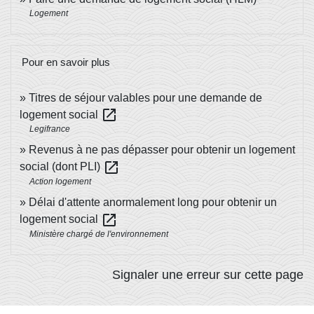
Logement
Pour en savoir plus
Titres de séjour valables pour une demande de
open_in_new
logement social
Legifrance
Revenus à ne pas dépasser pour obtenir un logement
open_in_new
social (dont PLI)
Action logement
Délai d'attente anormalement long pour obtenir un
open_in_new
logement social
Ministère chargé de l'environnement
Signaler une erreur sur cette page