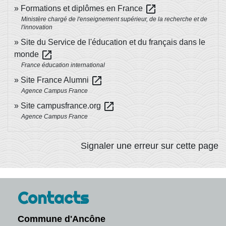
open_in_new
Formations et diplômes en France
Ministère chargé de l'enseignement supérieur, de la recherche et de
l'innovation
Site du Service de l'éducation et du français dans le
open_in_new
monde
France éducation international
open_in_new
Site France Alumni
Agence Campus France
open_in_new
Site campusfrance.org
Agence Campus France
Signaler une erreur sur cette page
Contacts
Commune d'Ancône