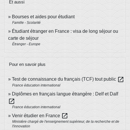
Et aussi
Bourses et aides pour étudiant
Famille - Scolarité
Étudiant étranger en France : visa de long séjour ou
carte de séjour
Étranger - Europe
Pour en savoir plus
open_in_new
Test de connaissance du français (TCF) tout public
France éducation international
Diplômes en français langue étrangère : Delf et Dalf
open_in_new
France éducation international
open_in_new
Venir étudier en France
Ministère chargé de l'enseignement supérieur, de la recherche et de
l'innovation