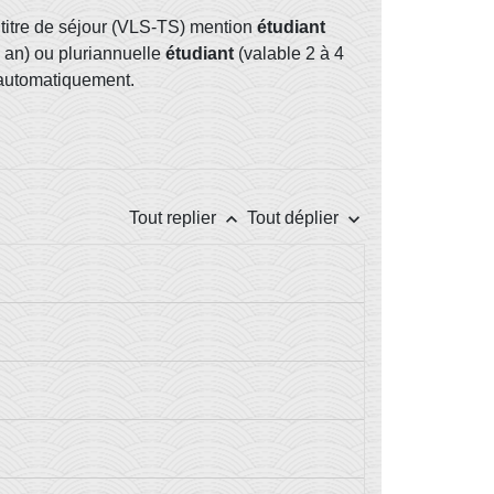
 titre de séjour (VLS-TS) mention
étudiant
 an) ou pluriannuelle
étudiant
(valable 2 à 4
é automatiquement.
keyboard_arrow_up
keyboard_arrow_down
Tout replier
Tout déplier