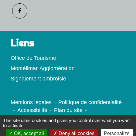
Liens
Office de Tourisme
Montélimar-Agglomération
Signalement ambroisie
Mentions légales
-
Politique de confidentialité
-
Accessibilité
-
Plan du site
-
Gestion des cookies
This site uses cookies and gives you control over what you want
to activate
OK, accept all
Deny all cookies
Personalize
Site créé en partenariat avec Réseau des Communes