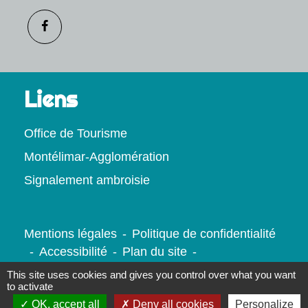
Liens
Office de Tourisme
Montélimar-Agglomération
Signalement ambroisie
Mentions légales
-
Politique de confidentialité
-
Accessibilité
-
Plan du site
-
Gestion des cookies
This site uses cookies and gives you control over what you want
to activate
OK, accept all
Deny all cookies
Personalize
Site créé en partenariat avec Réseau des Communes