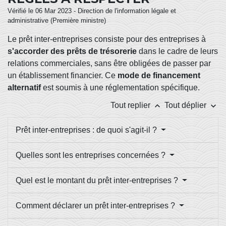
Vérifié le 06 Mar 2023 - Direction de l'information légale et
administrative (Première ministre)
Le prêt inter-entreprises consiste pour des entreprises à
s'accorder des prêts de trésorerie
dans le cadre de leurs
relations commerciales, sans être obligées de passer par
un établissement financier. Ce
mode de financement
alternatif
est soumis à une réglementation spécifique.
keyboard_arrow_up
keyboard_arrow_down
Tout replier
Tout déplier
Prêt inter-entreprises : de quoi s'agit-il ?
Quelles sont les entreprises concernées ?
Quel est le montant du prêt inter-entreprises ?
Comment déclarer un prêt inter-entreprises ?