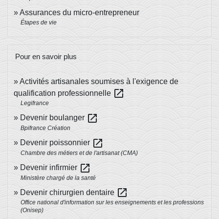
Assurances du micro-entrepreneur
Étapes de vie
Pour en savoir plus
Activités artisanales soumises à l'exigence de
open_in_new
qualification professionnelle
Legifrance
open_in_new
Devenir boulanger
Bpifrance Création
open_in_new
Devenir poissonnier
Chambre des métiers et de l'artisanat (CMA)
open_in_new
Devenir infirmier
Ministère chargé de la santé
open_in_new
Devenir chirurgien dentaire
Office national d'information sur les enseignements et les professions
(Onisep)