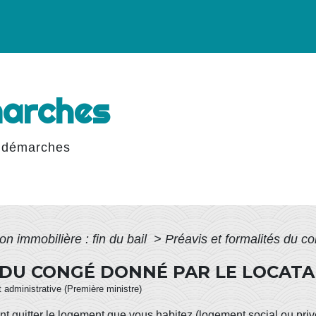
marches
 démarches
on immobilière : fin du bail
>
Préavis et formalités du co
 DU CONGÉ DONNÉ PAR LE LOCATA
et administrative (Première ministre)
nt quitter le logement que vous habitez (logement social ou pri