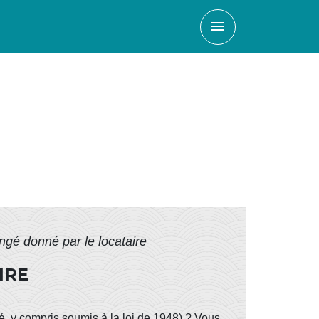
menu
ngé donné par le locataire
IRE
vé, y compris soumis à la loi de 1948) ? Vous