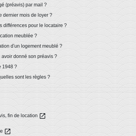
gé (préavis) par mail ?
le dernier mois de loyer ?
 différences pour le locataire ?
location meublée ?
ocation d'un logement meublé ?
ès avoir donné son préavis ?
e 1948 ?
uelles sont les règles ?
open_in_new
is, fin de location
open_in_new
ue