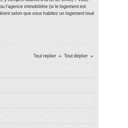
, ou l'agence immobilière (si le logement est
ifférent selon que vous habitez un logement loué
keyboard_arrow_up
keyboard_arrow_down
Tout replier
Tout déplier