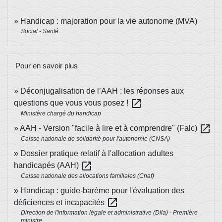
Handicap : majoration pour la vie autonome (MVA)
Social - Santé
Pour en savoir plus
Déconjugalisation de l’AAH : les réponses aux
open_in_new
questions que vous vous posez !
Ministère chargé du handicap
open_in_new
AAH - Version "facile à lire et à comprendre" (Falc)
Caisse nationale de solidarité pour l'autonomie (CNSA)
Dossier pratique relatif à l'allocation adultes
open_in_new
handicapés (AAH)
Caisse nationale des allocations familiales (Cnaf)
Handicap : guide-barème pour l'évaluation des
open_in_new
déficiences et incapacités
Direction de l'information légale et administrative (Dila) - Première
ministre