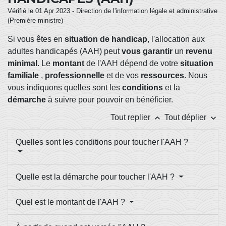
Vérifié le 01 Apr 2023 - Direction de l'information légale et administrative
(Première ministre)
Si vous êtes en
situation de handicap
, l'allocation aux
adultes handicapés (AAH) peut
vous garantir
un
revenu
minimal
. Le
montant
de l'AAH dépend de votre
situation
familiale
,
professionnelle
et de vos
ressources
. Nous
vous indiquons quelles sont les
conditions
et la
démarche
à suivre pour pouvoir en bénéficier.
keyboard_arrow_up
keyboard_arrow_down
Tout replier
Tout déplier
Quelles sont les conditions pour toucher l'AAH ?
Quelle est la démarche pour toucher l'AAH ?
Quel est le montant de l'AAH ?