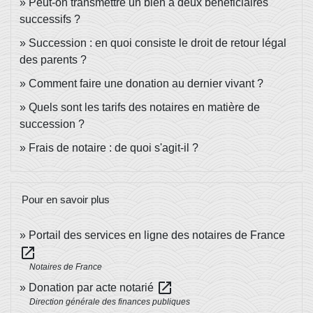
Peut-on transmettre un bien à deux bénéficiaires
successifs ?
Succession : en quoi consiste le droit de retour légal
des parents ?
Comment faire une donation au dernier vivant ?
Quels sont les tarifs des notaires en matière de
succession ?
Frais de notaire : de quoi s'agit-il ?
Pour en savoir plus
Portail des services en ligne des notaires de France
open_in_new
Notaires de France
open_in_new
Donation par acte notarié
Direction générale des finances publiques