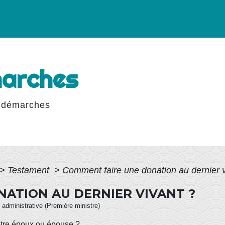
marches
 démarches
>
Testament
>
Comment faire une donation au dernier v
ATION AU DERNIER VIVANT ?
et administrative (Première ministre)
otre époux ou épouse ?