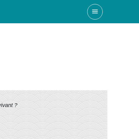
menu
ivant ?