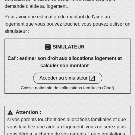
demande d'aide au logement.
Pour avoir une estimation du montant de l'aide au
logement que vous pouvez toucher, vous pouvez utiliser un
simulateur :
assignment
SIMULATEUR
Caf : estimer son droit aux allocations logement et
calculer son montant
open_in_new
Accéder au simulateur
Caisse nationale des allocations familiales (Cnaf)
Attention :
warning
si vos parents touchent des allocations familiales et que
vous touchez une aide au logement, vous ne serez plus
considéré à la
charge de vos parents
. Leurs prestations