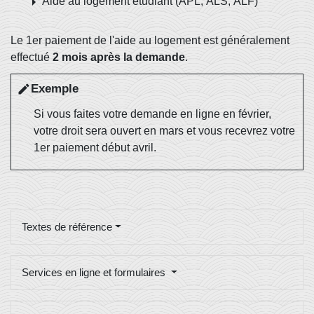
arrow_right
Aide au logement étudiant (APL, ALS, ALF)
Le 1
er
paiement de l'aide au logement est généralement
effectué
2 mois après la demande
.
Exemple
edit
Si vous faites votre demande en ligne en février,
votre droit sera ouvert en mars et vous recevrez votre
1
er
paiement début avril.
Textes de référence
Services en ligne et formulaires