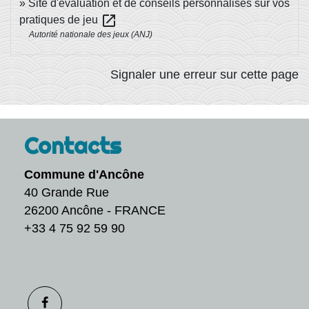
Site d'évaluation et de conseils personnalisés sur vos
open_in_new
pratiques de jeu
Autorité nationale des jeux (ANJ)
Signaler une erreur sur cette page
Contacts
Commune d'Ancône
40 Grande Rue
26200 Ancône - FRANCE
+33 4 75 92 59 90