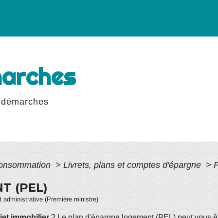
marches
 démarches
 Consommation
>
Livrets, plans et comptes d'épargne
>
P
T (PEL)
et administrative (Première ministre)
jet immobilier
? Le plan d'épargne logement (PEL) peut vous êt