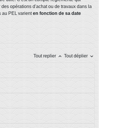
cer des opérations d'achat ou de travaux dans la
es au PEL varient
en fonction de sa date
keyboard_arrow_up
keyboard_arrow_down
Tout replier
Tout déplier