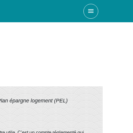
menu
lan épargne logement (PEL)
re utile. C'est un compte réglementé qui