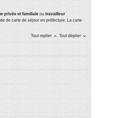
ie privée et familiale
ou
travailleur
e de carte de séjour en préfecture. La carte
keyboard_arrow_up
keyboard_arrow_down
Tout replier
Tout déplier