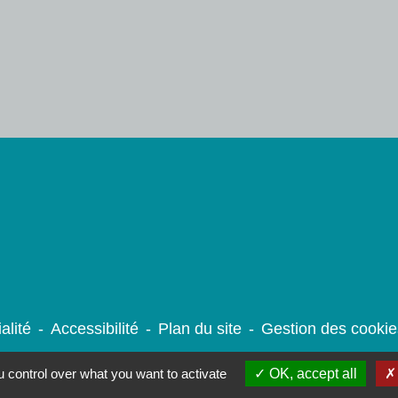
alité
-
Accessibilité
-
Plan du site
-
Gestion des cookie
 control over what you want to activate
OK, accept all
Site créé en partenariat avec Réseau des Communes