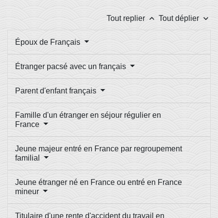
keyboard_arrow_up
keyboard_arrow_down
Tout replier
Tout déplier
Époux de Français
Étranger pacsé avec un français
Parent d'enfant français
Famille d'un étranger en séjour régulier en
France
Jeune majeur entré en France par regroupement
familial
Jeune étranger né en France ou entré en France
mineur
Titulaire d'une rente d'accident du travail en