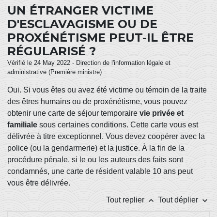
UN ÉTRANGER VICTIME
D'ESCLAVAGISME OU DE
PROXÉNÉTISME PEUT-IL ÊTRE
RÉGULARISÉ ?
Vérifié le 24 May 2022 - Direction de l'information légale et
administrative (Première ministre)
Oui. Si vous êtes ou avez été victime ou témoin de la traite
des êtres humains ou de proxénétisme, vous pouvez
obtenir une carte de séjour temporaire
vie privée et
familiale
sous certaines conditions. Cette carte vous est
délivrée à titre exceptionnel. Vous devez coopérer avec la
police (ou la gendarmerie) et la justice. À la fin de la
procédure pénale, si le ou les auteurs des faits sont
condamnés, une carte de résident valable 10 ans peut
vous être délivrée.
keyboard_arrow_up
keyboard_arrow_down
Tout replier
Tout déplier