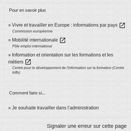
Pour en savoir plus
open_in_new
Vivre et travailler en Europe : informations par pays
Commission européenne
open_in_new
Mobilité internationale
Pôle emploi international
Information et orientation sur les formations et les
open_in_new
métiers
Centre pour le développement de l'information sur la formation (Centre
Inffo)
Comment faire si...
Je souhaite travailler dans l'administration
Signaler une erreur sur cette page