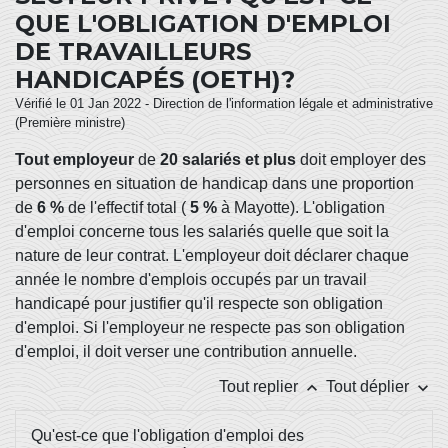
QUE L'OBLIGATION D'EMPLOI
DE TRAVAILLEURS
HANDICAPÉS (OETH)?
Vérifié le 01 Jan 2022 - Direction de l'information légale et administrative
(Première ministre)
Tout employeur
de
20 salariés et plus
doit employer des
personnes en situation de handicap dans une proportion
de
6 %
de l'effectif total (
5 %
à Mayotte). L'obligation
d'emploi concerne tous les salariés quelle que soit la
nature de leur contrat. L'employeur doit déclarer chaque
année le nombre d'emplois occupés par un travail
handicapé pour justifier qu'il respecte son obligation
d'emploi. Si l'employeur ne respecte pas son obligation
d'emploi, il doit verser une contribution annuelle.
keyboard_arrow_up
keyboard_arrow_down
Tout replier
Tout déplier
Qu'est-ce que l'obligation d'emploi des