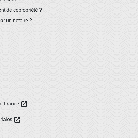
nt de copropriété ?
par un notaire ?
open_in_new
 de France
open_in_new
ariales