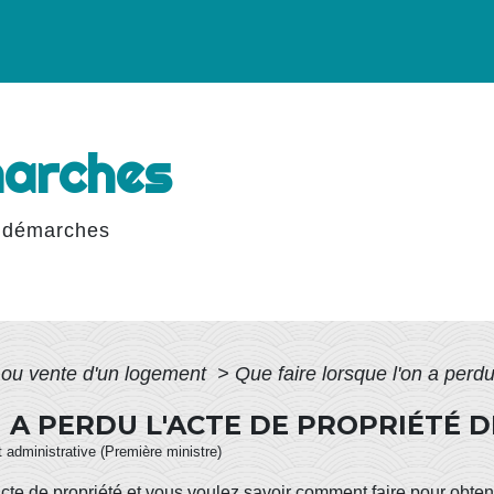
marches
 démarches
 ou vente d'un logement
>
Que faire lorsque l'on a perd
N A PERDU L'ACTE DE PROPRIÉTÉ 
et administrative (Première ministre)
cte de propriété
et vous voulez savoir comment faire pour obteni