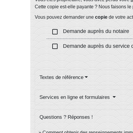
Cette copie est-elle payante ? Nous faisons le 
Vous pouvez demander une
copie
de votre ac
check_box_outline_blank
Demande auprès du notaire
check_box_outline_blank
Demande auprès du service de l
Textes de référence
Services en ligne et formulaires
Questions ? Réponses !
Comment obtenir des renseignements immo