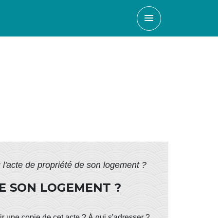
menu
u l'acte de propriété de son logement ?
DE SON LOGEMENT ?
r une copie de cet acte ? À qui s'adresser ?