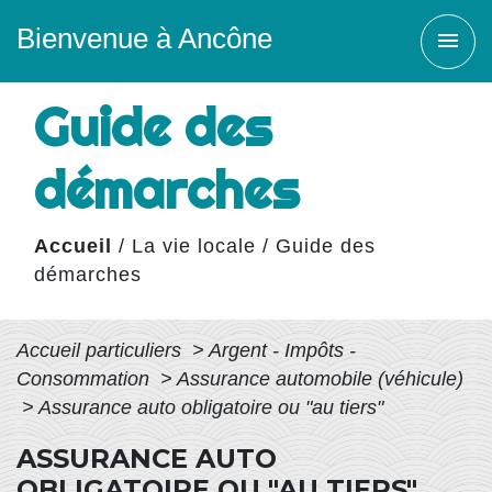
Bienvenue à Ancône
menu
Guide des
démarches
Accueil
/
La vie locale
/
Guide des
démarches
Accueil particuliers
>
Argent - Impôts -
Consommation
>
Assurance automobile (véhicule)
>
Assurance auto obligatoire ou "au tiers"
ASSURANCE AUTO
OBLIGATOIRE OU "AU TIERS"