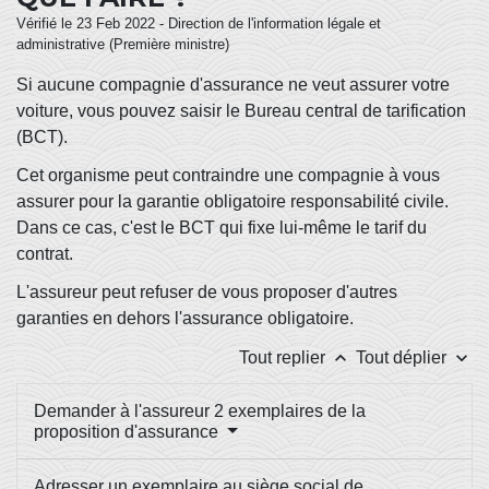
Vérifié le 23 Feb 2022 - Direction de l'information légale et
administrative (Première ministre)
Si aucune compagnie d'assurance ne veut assurer votre
voiture, vous pouvez saisir le Bureau central de tarification
(BCT).
Cet organisme peut contraindre une compagnie à vous
assurer pour la garantie obligatoire responsabilité civile.
Dans ce cas, c'est le BCT qui fixe lui-même le tarif du
contrat.
L'assureur peut refuser de vous proposer d'autres
garanties en dehors l'assurance obligatoire.
keyboard_arrow_up
keyboard_arrow_down
Tout replier
Tout déplier
Demander à l'assureur 2 exemplaires de la
proposition d'assurance
Adresser un exemplaire au siège social de