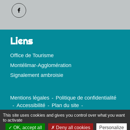
Liens
Office de Tourisme
Montélimar-Agglomération
Signalement ambroisie
Mentions légales
-
Politique de confidentialité
-
Accessibilité
-
Plan du site
-
Gestion des cookies
This site uses cookies and gives you control over what you want
to activate
OK, accept all
Deny all cookies
Personalize
Site créé en partenariat avec Réseau des Communes