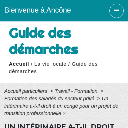
Bienvenue à Ancône
menu
Guide des
démarches
Accueil
/
La vie locale
/
Guide des
démarches
Accueil particuliers
>
Travail - Formation
>
Formation des salariés du secteur privé
>
Un
intérimaire a-t-il droit à un congé pour un projet de
transition professionnelle ?
UN INTÉRIMAIRE A-T-IL DROIT