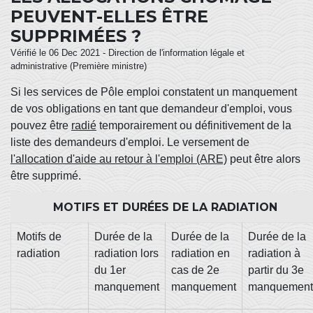
PEUVENT-ELLES ÊTRE
SUPPRIMÉES ?
Vérifié le 06 Dec 2021 - Direction de l'information légale et
administrative (Première ministre)
Si les services de Pôle emploi constatent un manquement
de vos obligations en tant que demandeur d'emploi, vous
pouvez être
radié
temporairement ou définitivement de la
liste des demandeurs d'emploi. Le versement de
l'allocation d'aide au retour à l'emploi (ARE)
peut être alors
être supprimé.
MOTIFS ET DURÉES DE LA RADIATION
Motifs de
Durée de la
Durée de la
Durée de la
radiation
radiation lors
radiation en
radiation à
du 1
er
cas de 2
e
partir du 3
e
manquement
manquement
manquement