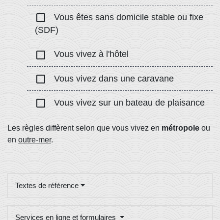
check_box_outline_blank
Vous êtes sans domicile stable ou fixe
(SDF)
check_box_outline_blank
Vous vivez à l'hôtel
check_box_outline_blank
Vous vivez dans une caravane
check_box_outline_blank
Vous vivez sur un bateau de plaisance
Les règles diffèrent selon que vous vivez en
métropole
ou
en
outre-mer
.
Textes de référence
Services en ligne et formulaires