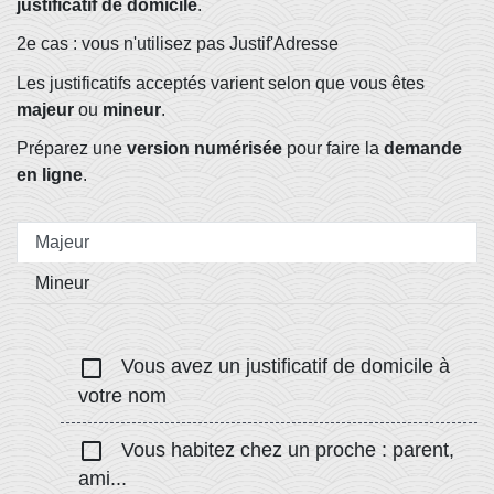
justificatif de domicile
.
2e cas : vous n'utilisez pas Justif'Adresse
Les justificatifs acceptés varient selon que vous êtes
majeur
ou
mineur
.
Préparez une
version numérisée
pour faire la
demande
en ligne
.
Majeur
Mineur
check_box_outline_blank
Vous avez un justificatif de domicile à
votre nom
check_box_outline_blank
Vous habitez chez un proche : parent,
ami...