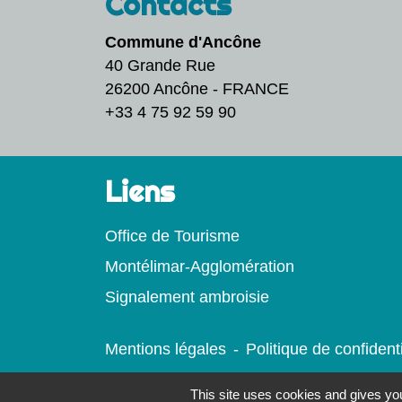
Contacts
Commune d'Ancône
40 Grande Rue
26200 Ancône - FRANCE
+33 4 75 92 59 90
Liens
Office de Tourisme
Montélimar-Agglomération
Signalement ambroisie
Mentions légales
-
Politique de confidenti
This site uses cookies and gives you