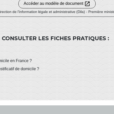
open_in_new
Accéder au modèle de document
irection de l'information légale et administrative (Dila) - Première minist
 CONSULTER LES FICHES PRATIQUES :
micile en France ?
ificatif de domicile ?