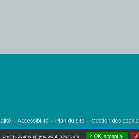
alité
-
Accessibilité
-
Plan du site
-
Gestion des cookie
 control over what you want to activate
OK, accept all
Site créé en partenariat avec Réseau des Communes