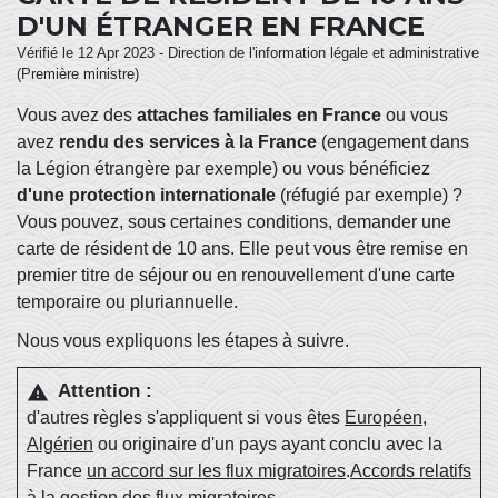
D'UN ÉTRANGER EN FRANCE
Vérifié le 12 Apr 2023 - Direction de l'information légale et administrative
(Première ministre)
Vous avez des
attaches familiales en France
ou vous
avez
rendu des services à la France
(engagement dans
la Légion étrangère par exemple) ou vous bénéficiez
d'une protection internationale
(réfugié par exemple) ?
Vous pouvez, sous certaines conditions, demander une
carte de résident de 10 ans. Elle peut vous être remise en
premier titre de séjour ou en renouvellement d'une carte
temporaire ou pluriannuelle.
Nous vous expliquons les étapes à suivre.
Attention :
warning
d'autres règles s'appliquent si vous êtes
Européen
,
Algérien
ou originaire d'un pays ayant conclu avec la
France
un accord sur les flux migratoires
.
Accords relatifs
à la gestion des flux migratoires