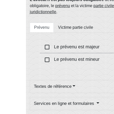
obligatoire, le
prévenu
et la victime
partie civile
juridictionnelle
.
Prévenu
Victime partie civile
check_box_outline_blank
Le prévenu est majeur
check_box_outline_blank
Le prévenu est mineur
Textes de référence
Services en ligne et formulaires