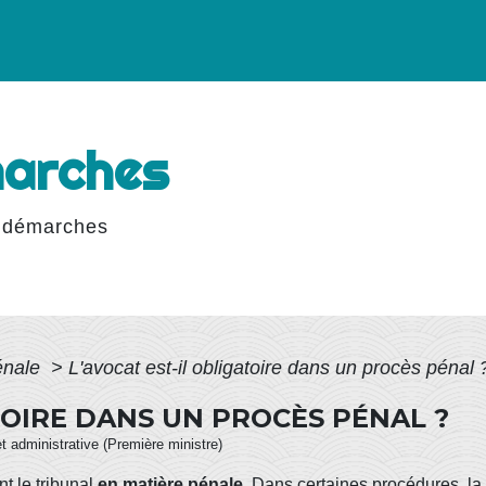
marches
 démarches
pénale
>
L'avocat est-il obligatoire dans un procès pénal 
TOIRE DANS UN PROCÈS PÉNAL ?
et administrative (Première ministre)
t le tribunal
en matière pénale
. Dans certaines procédures, la