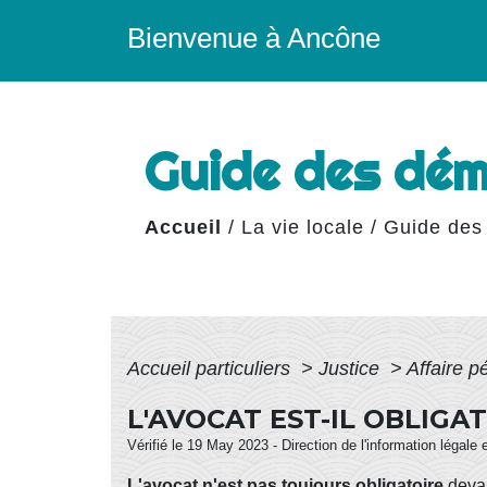
Bienvenue à Ancône
Guide des dé
Accueil
/
La vie locale
/
Guide des
Accueil particuliers
>
Justice
>
Affaire 
L'AVOCAT EST-IL OBLIGA
Vérifié le 19 May 2023 - Direction de l'information légale 
L'avocat n'est pas toujours obligatoire
devan