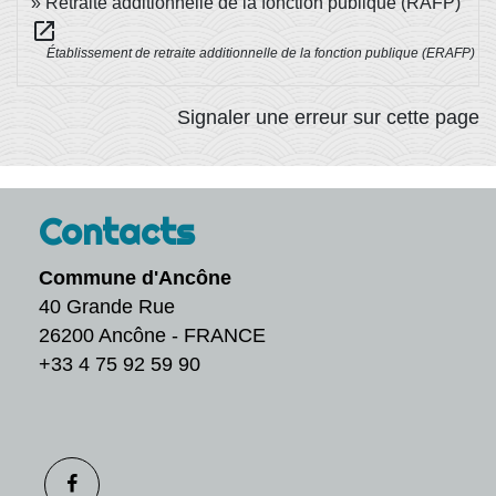
Retraite additionnelle de la fonction publique (RAFP)
open_in_new
Établissement de retraite additionnelle de la fonction publique (ERAFP)
Signaler une erreur sur cette page
Contacts
Commune d'Ancône
40 Grande Rue
26200 Ancône - FRANCE
+33 4 75 92 59 90