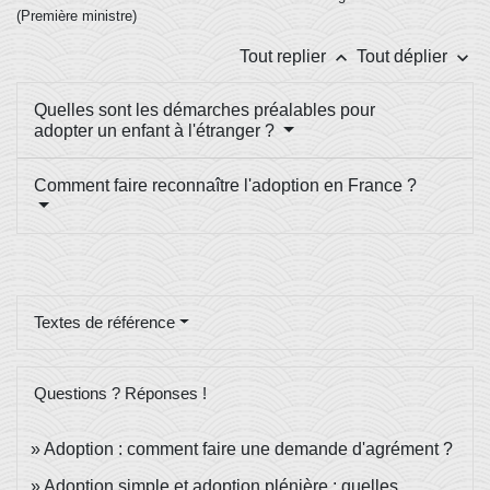
(Première ministre)
keyboard_arrow_up
keyboard_arrow_down
Tout replier
Tout déplier
Quelles sont les démarches préalables pour
adopter un enfant à l'étranger ?
Comment faire reconnaître l'adoption en France ?
Textes de référence
Questions ? Réponses !
Adoption : comment faire une demande d'agrément ?
Adoption simple et adoption plénière : quelles