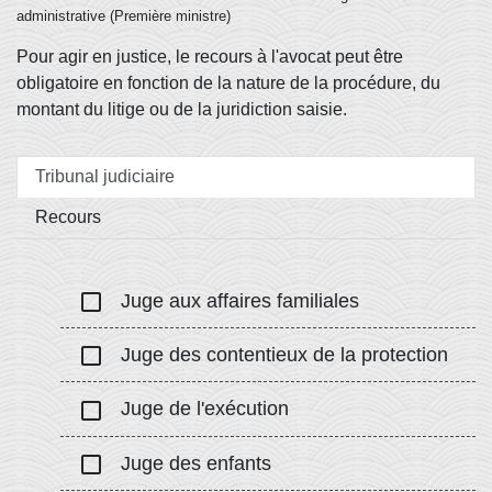
administrative (Première ministre)
Pour agir en justice, le recours à l'avocat peut être
obligatoire en fonction de la nature de la procédure, du
montant du litige ou de la juridiction saisie.
Tribunal judiciaire
Recours
check_box_outline_blank
Juge aux affaires familiales
check_box_outline_blank
Juge des contentieux de la protection
check_box_outline_blank
Juge de l'exécution
check_box_outline_blank
Juge des enfants