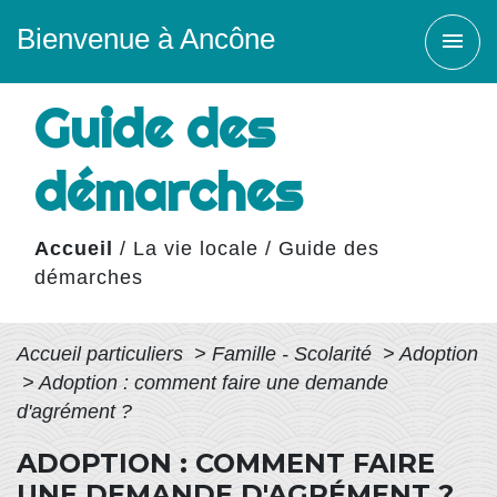
Bienvenue à Ancône
menu
Guide des
démarches
Accueil
/
La vie locale
/
Guide des
démarches
Accueil particuliers
>
Famille - Scolarité
>
Adoption
>
Adoption : comment faire une demande
d'agrément ?
ADOPTION : COMMENT FAIRE
UNE DEMANDE D'AGRÉMENT ?