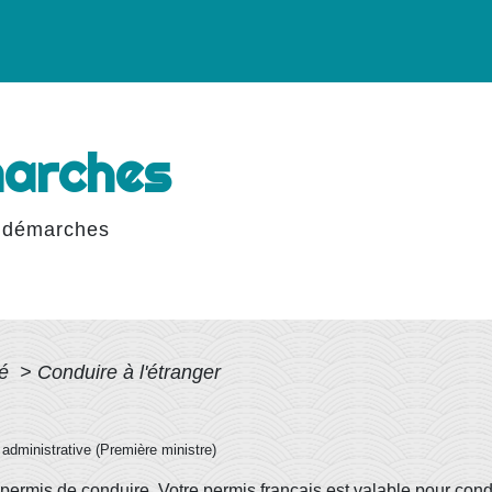
marches
 démarches
té
>
Conduire à l'étranger
t administrative (Première ministre)
e permis de conduire. Votre permis français est valable pour con