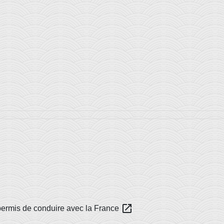
open_in_new
permis de conduire avec la France