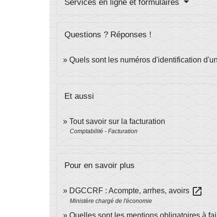
Services en ligne et formulaires
Questions ? Réponses !
Quels sont les numéros d'identification d'u
Et aussi
Tout savoir sur la facturation
Comptabilité - Facturation
Pour en savoir plus
open_in_new
DGCCRF : Acompte, arrhes, avoirs
Ministère chargé de l'économie
Quelles sont les mentions obligatoires à fai