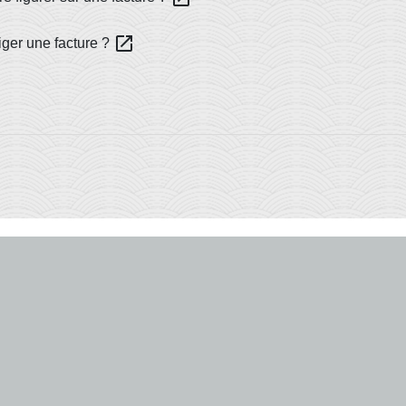
open_in_new
iger une facture ?