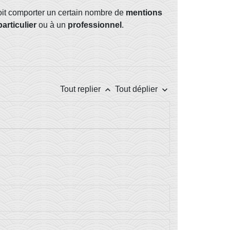
doit comporter un certain nombre de
mentions
particulier
ou à un
professionnel
.
keyboard_arrow_up
keyboard_arrow_down
Tout replier
Tout déplier