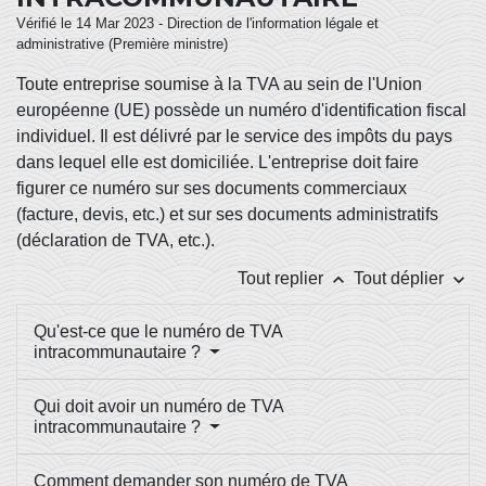
Vérifié le 14 Mar 2023 - Direction de l'information légale et
administrative (Première ministre)
Toute entreprise soumise à la TVA au sein de l'Union
européenne (UE) possède un numéro d'identification fiscal
individuel. Il est délivré par le service des impôts du pays
dans lequel elle est domiciliée. L'entreprise doit faire
figurer ce numéro sur ses documents commerciaux
(facture, devis, etc.) et sur ses documents administratifs
(déclaration de TVA, etc.).
keyboard_arrow_up
keyboard_arrow_down
Tout replier
Tout déplier
Qu'est-ce que le numéro de TVA
intracommunautaire ?
Qui doit avoir un numéro de TVA
intracommunautaire ?
Comment demander son numéro de TVA