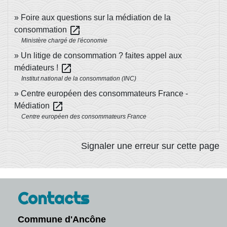
Foire aux questions sur la médiation de la
open_in_new
consommation
Ministère chargé de l'économie
Un litige de consommation ? faites appel aux
open_in_new
médiateurs !
Institut national de la consommation (INC)
Centre européen des consommateurs France -
open_in_new
Médiation
Centre européen des consommateurs France
Signaler une erreur sur cette page
Contacts
Commune d'Ancône