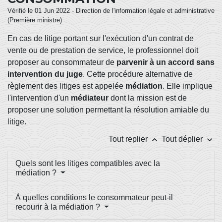
Vérifié le 01 Jun 2022 - Direction de l'information légale et administrative
(Première ministre)
En cas de litige portant sur l'exécution d'un contrat de
vente ou de prestation de service, le professionnel doit
proposer au consommateur de
parvenir
à
un accord sans
intervention du juge
. Cette procédure alternative de
règlement des litiges est appelée
médiation
. Elle implique
l'intervention d'un
médiateur
dont la mission est de
proposer une solution permettant la résolution amiable du
litige.
keyboard_arrow_up
keyboard_arrow_down
Tout replier
Tout déplier
Quels sont les litiges compatibles avec la
médiation ?
À quelles conditions le consommateur peut-il
recourir à la médiation ?